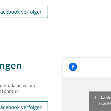
Facebook verfolgen
ungen
uren, damit wir im
en können✨
Klicke hi
akzepti
Facebook verfolgen