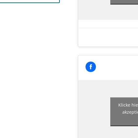
Klicke hi
akzepti