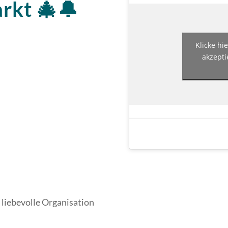
rkt 🎄🔔
Klicke hi
akzepti
 liebevolle Organisation