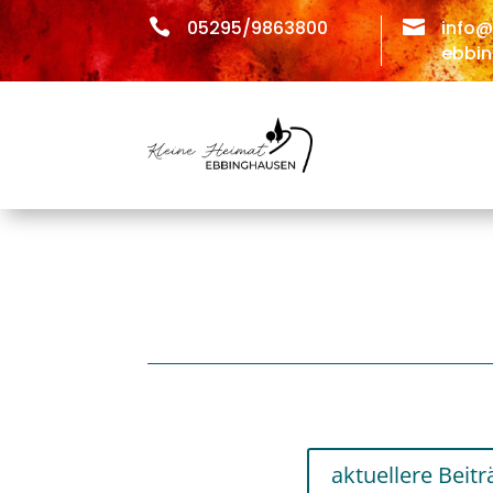

05295/9863800

info@
ebbin
aktuellere Beitr