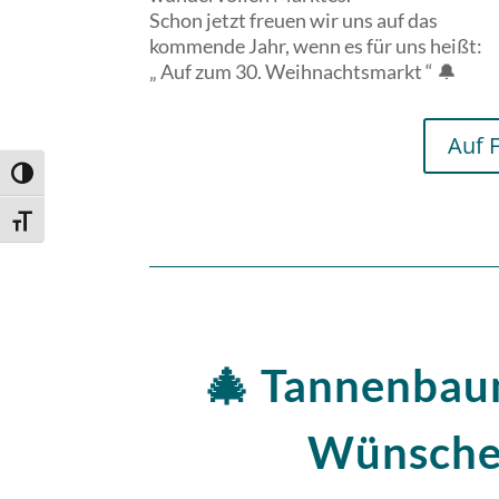
Schon jetzt freuen wir uns auf das
kommende Jahr, wenn es für uns heißt:
„ Auf zum 30. Weihnachtsmarkt “ 🔔
Auf 
Umschalten auf hohe Kontraste
Schrift vergrößern
🎄 Tannenbau
Wünsche