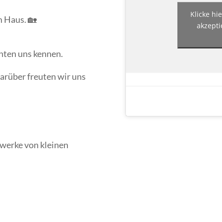
Klicke hi
m Haus. 🏡
akzepti
nten uns kennen.
darüber freuten wir uns
werke von kleinen