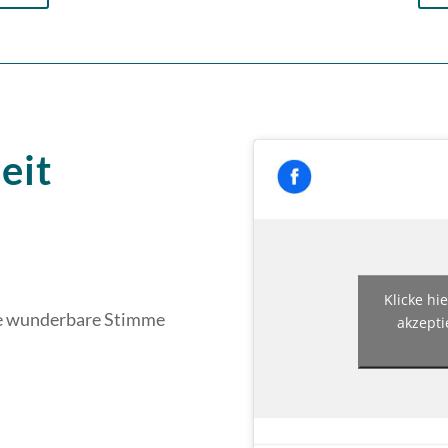
eit
Klicke hi
ine wunderbare Stimme
akzepti