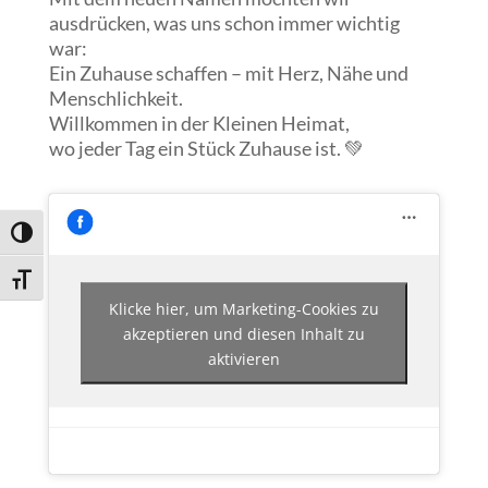
ausdrücken, was uns schon immer wichtig
war:
Ein Zuhause schaffen – mit Herz, Nähe und
Menschlichkeit.
Willkommen in der Kleinen Heimat,
wo jeder Tag ein Stück Zuhause ist. 💚
Umschalten auf hohe Kontraste
Schrift vergrößern
Klicke hier, um Marketing-Cookies zu
akzeptieren und diesen Inhalt zu
aktivieren