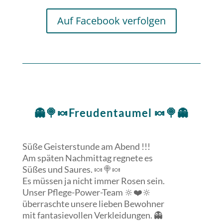
Auf Facebook verfolgen
👻🍭🍬Freudentaumel 🍬🍭👻
Süße Geisterstunde am Abend !!!
Am späten Nachmittag regnete es
Süßes und Saures. 🍬🍭🍬
Es müssen ja nicht immer Rosen sein.
Unser Pflege-Power-Team 🔆❤️🔆
überraschte unsere lieben Bewohner
mit fantasievollen Verkleidungen. 👻