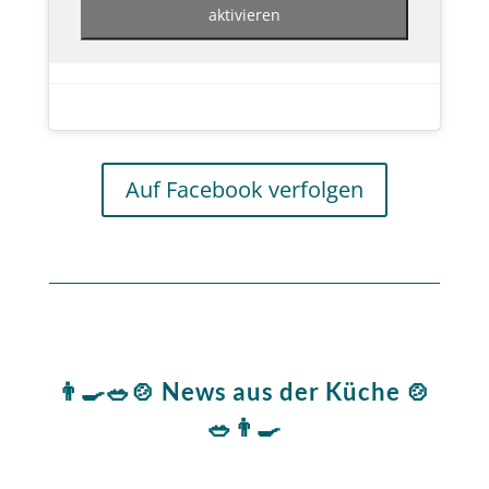
aktivieren
Auf Facebook verfolgen
👨‍🍳🥗🍲 News aus der Küche 🍲
🥗👨‍🍳